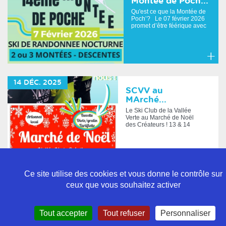
Montée de Poch...
Qu'est ce que la Montée de
Poch’? Le 07 février 2026
promet d’être féérique avec
une monté...
En
savoir
14
DÉC.
2025
plus
SCVV au
MArché...
Le Ski Club de la Vallée
Verte au Marché de Noël
des Créateurs ! 13 & 14
décembre – Salle La
Ferm...
En
savoir
Ce site utilise des cookies et vous donne le contrôle sur
plus
ceux que vous souhaitez activer
Politique de confidentialité
Tout accepter
Tout refuser
Personnaliser
Mentions légales