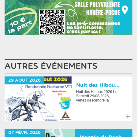
AUTRES ÉVÉNEMENTS
29
AOÛT
2026
Nuit des Hibou...
Nuit des Hiboux 2026 Le
Samedi 29/08/2026,
venez descendre la
Menoge en VTT à la
frontale. Le pr...
En
savoir
07
FÉVR.
2026
plus