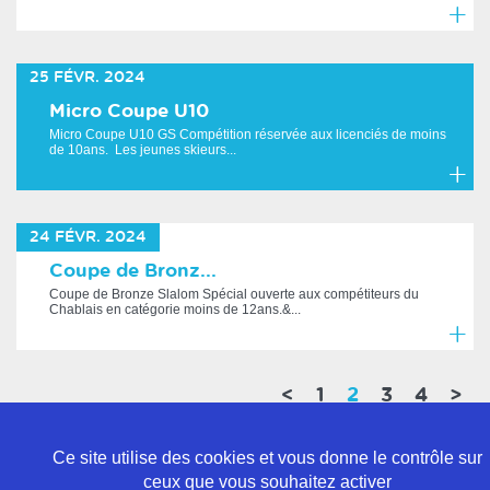
En
savoir
25
FÉVR.
2024
plus
Micro Coupe U10
Micro Coupe U10 GS Compétition réservée aux licenciés de moins
de 10ans. Les jeunes skieurs...
En
savoir
24
FÉVR.
2024
plus
Coupe de Bronz...
Coupe de Bronze Slalom Spécial ouverte aux compétiteurs du
Chablais en catégorie moins de 12ans.&...
En
savoir
(current)
<
1
2
3
4
>
plus
Ce site utilise des cookies et vous donne le contrôle sur
ceux que vous souhaitez activer