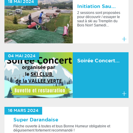
18
MAI
2024
plus
Initiation Sau...
2 sessions sont proposées
pour découvrir / essayer le
saut à ski au Tremplin du
Bois Noir! Samedi...
En
savoir
04
MAI
2024
plus
Soirée Concert...
En
savoir
16
MARS
2024
plus
Super Darandaise
Flèche ouverte à toutes et tous Bonne Humeur obligatoire et
déguisement fortement recommandé !