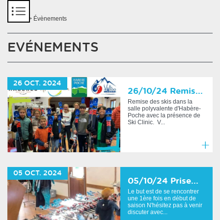
Panneau de gestion des cookies
Accueil
> Évènements
EVÉNEMENTS
26
OCT.
2024
26/10/24 Remis...
Remise des skis dans la
salle polyvalente d'Habère-
Poche avec la présence de
Ski Clinic. V...
En
savoir
05
OCT.
2024
plus
05/10/24 Prise...
Le but est de se rencontrer
une 1ère fois en début de
saison N'hésitez pas à venir
discuter avec...