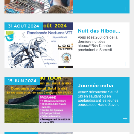
En
savoir
31
AOÛT
2024
plus
Nuit des Hibou...
Vous étiez 260 lors de la
dernière nuit des
hiboux!!!Rdv l'année
prochaineLe Samedi
31/08/20...
En
savoir
15
JUIN
2024
plus
Journée initia...
Venez découvrirle Saut à
Ski en sautant ou en
applaudissant les jeunes
pousses de Haute Savoie
le...
En
savoir