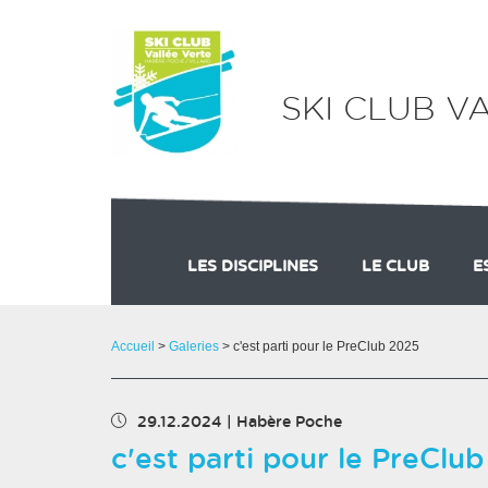
Panneau de gestion des cookies
SKI CLUB V
LES DISCIPLINES
LE CLUB
E
LE GROUPE COMPÉTITION U8 AU U16
ACCROSKI
M
Accueil
>
Galeries
> c'est parti pour le PreClub 2025
29.12.2024
|
Habère Poche
c'est parti pour le PreClu