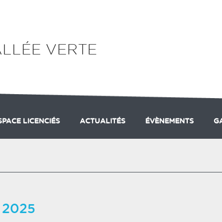
ALLÉE VERTE
SPACE LICENCIÉS
ACTUALITÉS
ÉVÈNEMENTS
G
ODALITÉS D'INSCRIPTION
COMITÉ MONT-BLANC DE SKI
LE GROUPE PERF
LE PRÉ-CLUB
LISTES DE DIFFUSION
UN TREMPLIN DE SAUT À 
LE SAUT À SK
LI
b 2025